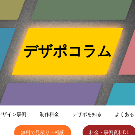
デザポコラム
デザイン事例
制作料金
デザポを知る
よくある
無料で見積り・相談
料金・事例資料DL