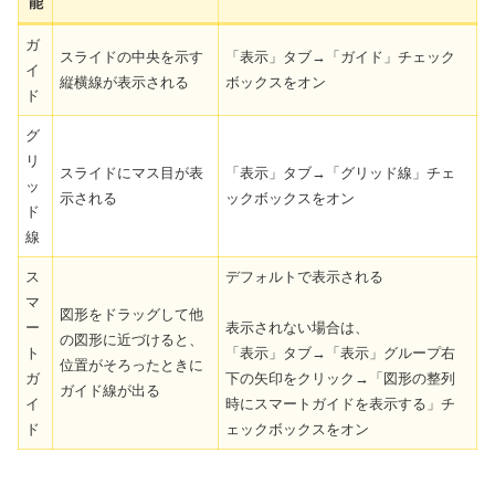
能
ガ
スライドの中央を示す
「表示」タブ→「ガイド」チェック
イ
縦横線が表示される
ボックスをオン
ド
グ
リ
スライドにマス目が表
「表示」タブ→「グリッド線」チェ
ッ
示される
ックボックスをオン
ド
線
ス
デフォルトで表示される
マ
図形をドラッグして他
ー
表示されない場合は、
の図形に近づけると、
ト
「表示」タブ→「表示」グループ右
位置がそろったときに
ガ
下の矢印をクリック→「図形の整列
ガイド線が出る
イ
時にスマートガイドを表示する」チ
ド
ェックボックスをオン