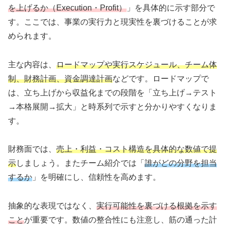
を上げるか（Execution・Profit）
」を具体的に示す部分で
す。ここでは、事業の実行力と現実性を裏づけることが求
められます。
主な内容は、
ロードマップや実行スケジュール、チーム体
制、財務計画、資金調達計画
などです。ロードマップで
は、立ち上げから収益化までの段階を「立ち上げ→テスト
→本格展開→拡大」と時系列で示すと分かりやすくなりま
す。
財務面では、
売上・利益・コスト構造を具体的な数値で提
示
しましょう。またチーム紹介では「
誰がどの分野を担当
するか
」を明確にし、信頼性を高めます。
抽象的な表現ではなく、
実行可能性を裏づける根拠を示す
こと
が重要です。数値の整合性にも注意し、筋の通った計