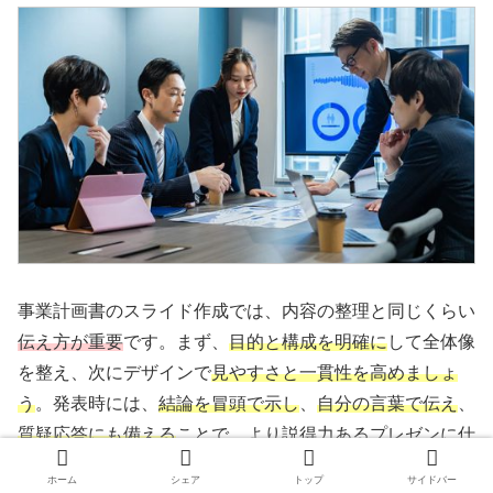
事業計画書のスライド作成では、内容の整理と同じくらい
伝え方が重要
です。まず、
目的と構成を明確に
して全体像
を整え、次にデザインで
見やすさと一貫性を高めましょ
う
。発表時には、
結論を冒頭で示し
、
自分の言葉で伝え
、
質疑応答にも備える
ことで、より説得力あるプレゼンに仕
上がります。
ホーム
シェア
トップ
サイドバー