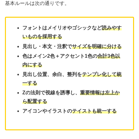
基本ルールは次の通りです。
フォントはメイリオやゴシックなど
読みやす
いものを採用する
見出し・本文・注釈で
サイズを明確に分ける
色はメイン2色＋アクセント1色の
合計3色以
内にする
見出し位置、余白、整列を
テンプレ化して統
一する
Zの法則で視線を誘導し、
重要情報は左上か
ら配置する
アイコンやイラストの
テイストも統一する